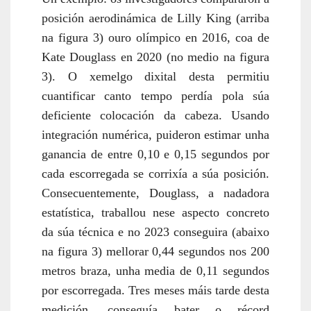
posición aerodinámica de Lilly King (
arriba
na figura 3
)
ouro olímpico en 2016, co
a
de
Kate Douglas
s en
2020 (
no medio na figura
3
). O xemelgo dixital desta permitiu
cuantificar canto tempo perdía pola súa
deficiente colocación da cabeza. Usando
integración numérica, puideron estimar unha
ganancia de entre 0,10 e 0,15 segundos por
cada escorregada se corrixía a súa posición.
Consecuentemente, Douglass, a nadadora
estatística, traballou nese aspecto concreto
da súa técnica e no 2023 conseguira (
abaixo
na figura 3
) mellorar 0,44 segundos nos 200
metros braza, unha media de 0,11 segundos
por escorregada. Tres meses máis tarde desta
medición, conseguía bater o récord