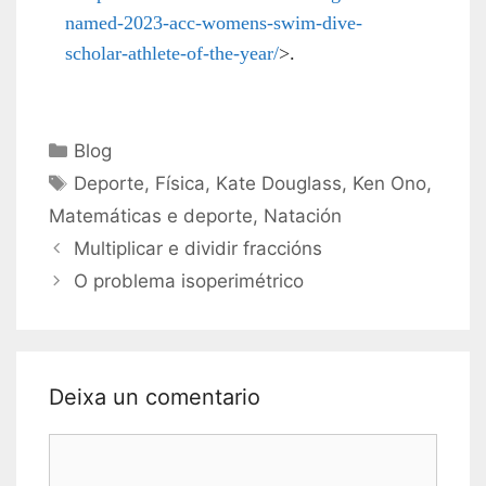
named-2023-acc-womens-swim-dive-
scholar-athlete-of-the-year/
>.
Categorías
Blog
Etiquetas
Deporte
,
Física
,
Kate Douglass
,
Ken Ono
,
Matemáticas e deporte
,
Natación
Multiplicar e dividir fraccións
O problema isoperimétrico
Deixa un comentario
Comentario