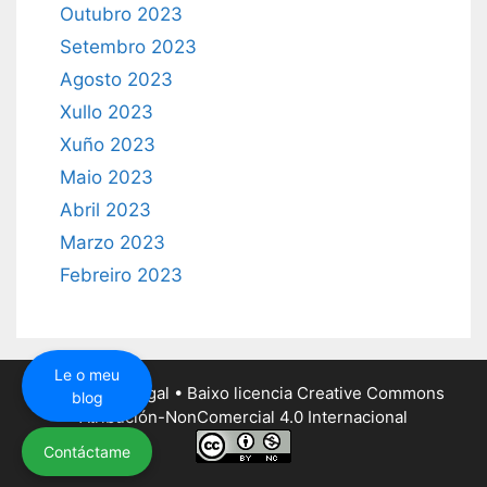
Outubro 2023
Setembro 2023
Agosto 2023
Xullo 2023
Xuño 2023
Maio 2023
Abril 2023
Marzo 2023
Febreiro 2023
Le o meu
paulo@paulo.gal
• Baixo
licencia Creative Commons
blog
Atribución-NonComercial 4.0 Internacional
Contáctame