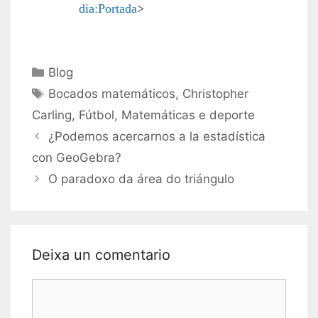
dia:Portada
>
Categorías
Blog
Etiquetas
Bocados matemáticos
,
Christopher
Carling
,
Fútbol
,
Matemáticas e deporte
¿Podemos acercarnos a la estadística
con GeoGebra?
O paradoxo da área do triángulo
Deixa un comentario
Comentario