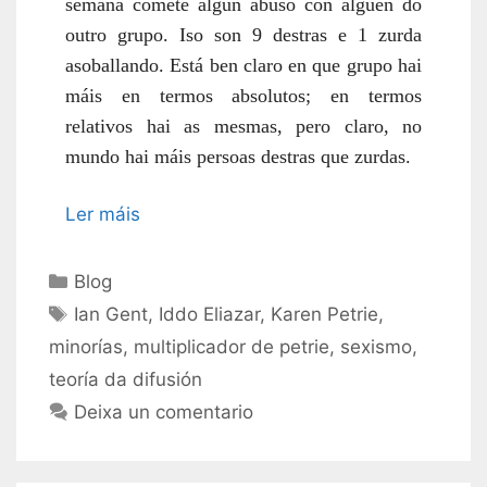
semana comete algún abuso con alguén do
outro grupo. Iso son 9 destras e 1 zurda
asoballando. Está ben claro en que grupo hai
máis en termos absolutos; en termos
relativos hai as mesmas, pero claro, no
mundo hai máis persoas destras que zurdas.
Ler máis
Categorías
Blog
Etiquetas
Ian Gent
,
Iddo Eliazar
,
Karen Petrie
,
minorías
,
multiplicador de petrie
,
sexismo
,
teoría da difusión
Deixa un comentario