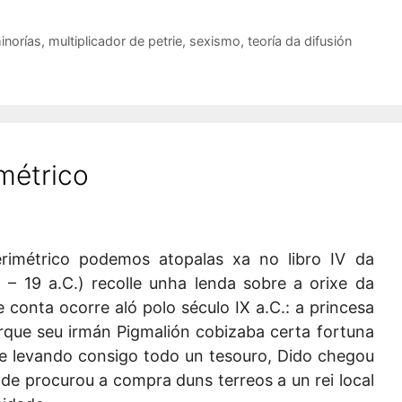
inorías
,
multiplicador de petrie
,
sexismo
,
teoría da difusión
métrico
rimétrico podemos atopalas xa no libro IV da
C. – 19 a.C.) recolle unha lenda sobre a orixe da
 conta ocorre aló polo século IX a.C.: a princesa
orque seu irmán Pigmalión cobizaba certa fortuna
, e levando consigo todo un tesouro, Dido chegou
nde procurou a compra duns terreos a un rei local