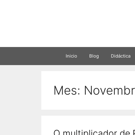
Saltar
ao
contido
Inicio
Blog
Didáctica
Mes:
Novembr
O multiplicador de 