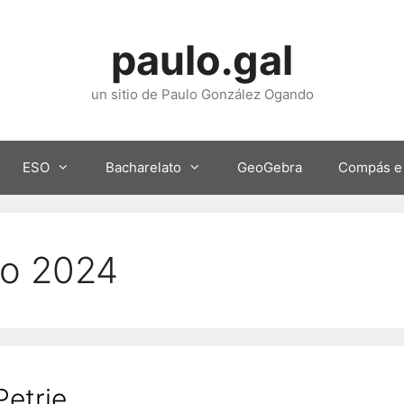
paulo.gal
un sitio de Paulo González Ogando
ESO
Bacharelato
GeoGebra
Compás e
o 2024
Petrie