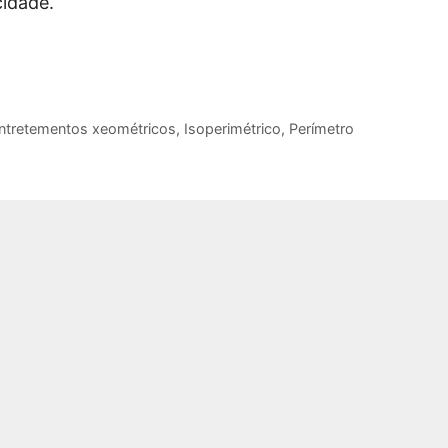
cidade.
ntretementos xeométricos
,
Isoperimétrico
,
Perímetro