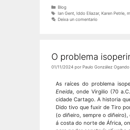
Categorías
Blog
Etiquetas
Ian Gent
,
Iddo Eliazar
,
Karen Petrie
,
m
Deixa un comentario
O problema isoperi
01/11/2024
por
Paulo González Ogando
As raíces do problema isope
Eneida
, onde Virgilio (70 a.
cidade Cartago. A historia que
Dido tivo que fuxir de Tiro p
(o diñeiro, sempre o diñeiro)
á costa do norte de África, o