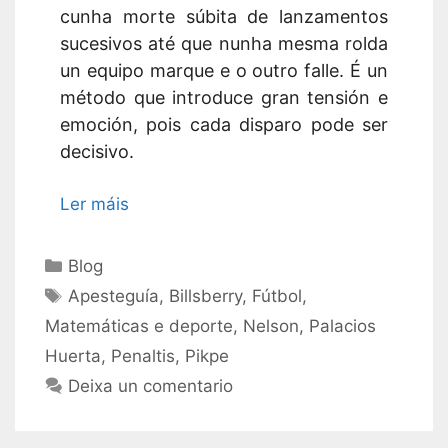
cunha morte súbita de lanzamentos
sucesivos at
é
que n
unh
a mesma rolda
un equipo marque e o outro fall
e
. É un
método que introduce gran tensión e
emoción, pois cada disparo pode ser
decisivo.
Ler máis
Categorías
Blog
Etiquetas
Apesteguía
,
Billsberry
,
Fútbol
,
Matemáticas e deporte
,
Nelson
,
Palacios
Huerta
,
Penaltis
,
Pikpe
Deixa un comentario