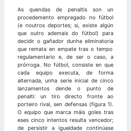
As
quendas
de penaltis son un
procedemento empregado no fútbol
(
e noutros deportes;
si, existe algún
que outro ademais do fútbol)
para
decidir o gañador dun
ha eliminatoria
que remata
en
empat
e
tras o tempo
regulamentario e, de ser o caso, a
prórroga.
No fútbol, c
onsiste en que
cada equipo executa,
de forma
alternada, unha serie inicial de cinco
lanzamentos de
n
de o punto de
penalti:
un tiro directo
fronte ao
porteiro rival,
sen defensas
(figura 1)
.
O equipo que marca máis goles tras
eses cinco intentos resulta vencedor;
de
persist
ir
a igualdade continúase