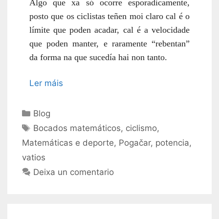
Algo que xa só ocorre esporadicamente,
posto que os ciclistas teñen moi claro cal é o
límite que poden acadar, cal é a velocidade
que poden manter, e raramente “rebentan”
da forma na que sucedía hai non tanto.
Ler máis
Categorías
Blog
Etiquetas
Bocados matemáticos
,
ciclismo
,
Matemáticas e deporte
,
Pogačar
,
potencia
,
vatios
Deixa un comentario