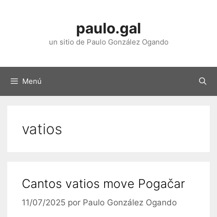
Saltar
ao
paulo.gal
contido
un sitio de Paulo González Ogando
Menú
vatios
Cantos vatios move Pogačar
11/07/2025
por
Paulo González Ogando