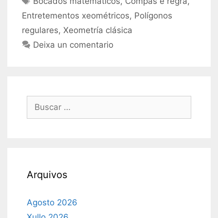
Bocados matemáticos
,
Compás e regra
,
Entretementos xeométricos
,
Polígonos
regulares
,
Xeometría clásica
Deixa un comentario
Buscar:
Arquivos
Agosto 2026
Xullo 2026