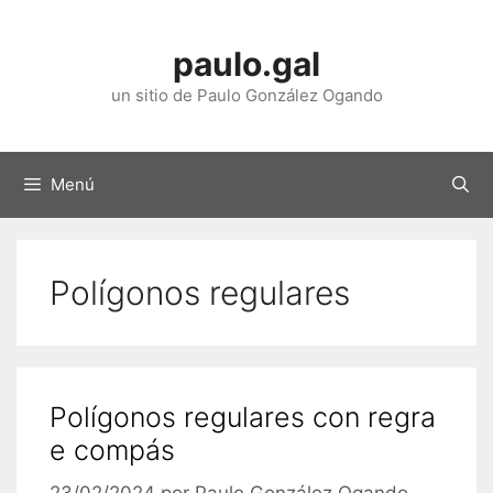
Saltar
ao
paulo.gal
contido
un sitio de Paulo González Ogando
Menú
Polígonos regulares
Polígonos regulares con regra
e compás
23/02/2024
por
Paulo González Ogando